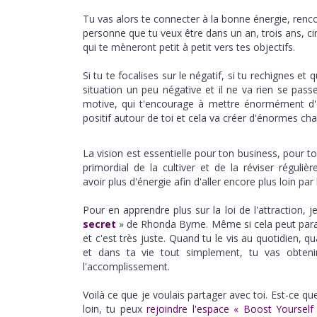
Tu vas alors te connecter à la bonne énergie, renco
personne que tu veux être dans un an, trois ans, cin
qui te mèneront petit à petit vers tes objectifs.
Si tu te focalises sur le négatif, si tu rechignes et
situation un peu négative et il ne va rien se passe
motive, qui t'encourage à mettre énormément d'é
positif autour de toi et cela va créer d'énormes ch
La vision est essentielle pour ton business, pour t
primordial de la cultiver et de la réviser régul
avoir plus d'énergie afin d'aller encore plus loin par 
Pour en apprendre plus sur la loi de l'attraction, je
secret
» de Rhonda Byrne. Même si cela peut paraît
et c'est très juste. Quand tu le vis au quotidien, 
et dans ta vie tout simplement, tu vas obtenir
l'accomplissement.
Voilà ce que je voulais partager avec toi. Est-ce que
loin, tu peux
rejoindre l'espace « Boost Yourself