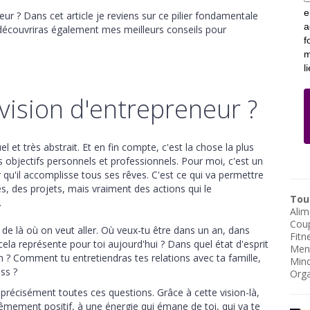
e
ur ? Dans cet article je reviens sur ce pilier fondamentale
a
u découvriras également mes meilleurs conseils pour
f
m
l
 vision d'entrepreneur ?
l et très abstrait. Et en fin compte, c'est la chose la plus
s objectifs personnels et professionnels. Pour moi, c'est un
 qu'il accomplisse tous ses rêves. C'est ce qui va permettre
s, des projets, mais vraiment des actions qui le
Tous
.
Alim
Cou
 de là où on veut aller. Où veux-tu être dans un an, dans
Fitn
ela représente pour toi aujourd'hui ? Dans quel état d'esprit
Men
n ? Comment tu entretiendras tes relations avec ta famille,
Mind
ess ?
Orga
s précisément toutes ces questions. Grâce à cette vision-là,
êmement positif, à une énergie qui émane de toi, qui va te