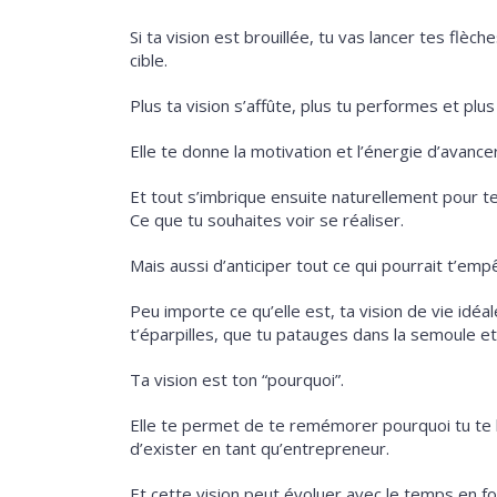
Si ta vision est brouillée, tu vas lancer tes flèch
cible.
Plus ta vision s’affûte, plus tu performes et plu
Elle te donne la motivation et l’énergie d’avancer
Et tout s’imbrique ensuite naturellement pour t
Ce que tu souhaites voir se réaliser.
Mais aussi d’anticiper tout ce qui pourrait t’emp
Peu importe ce qu’elle est, ta vision de vie idéa
t’éparpilles, que tu patauges dans la semoule 
Ta vision est ton “pourquoi”.
Elle te permet de te remémorer pourquoi tu te l
d’exister en tant qu’entrepreneur.
Et cette vision peut évoluer avec le temps en f