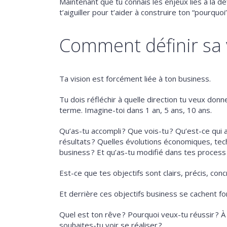
Maintenant que tu connais les enjeux liés à la déf
t’aiguiller pour t’aider à construire ton “pourquoi”
Comment définir sa 
Ta vision est forcément liée à ton business.
Tu dois réfléchir à quelle direction tu veux don
terme. Imagine-toi dans 1 an, 5 ans, 10 ans.
Qu’as-tu accompli ? Que vois-tu ? Qu’est-ce qui 
résultats ? Quelles évolutions économiques, t
business ? Et qu’as-tu modifié dans tes proces
Est-ce que tes objectifs sont clairs, précis, conc
Et derrière ces objectifs business se cachent f
Quel est ton rêve ? Pourquoi veux-tu réussir ? À 
souhaites-tu voir se réaliser ?