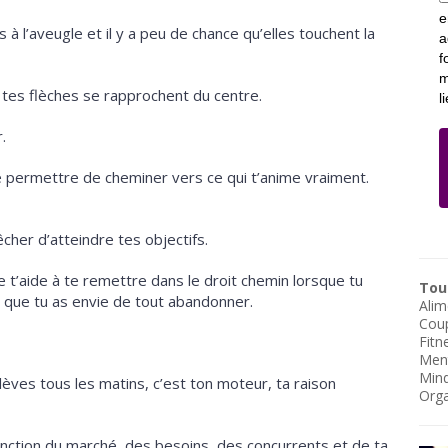
e
es à l’aveugle et il y a peu de chance qu’elles touchent la
a
f
m
s tes flèches se rapprochent du centre.
l
.
e permettre de cheminer vers ce qui t’anime vraiment.
êcher d’atteindre tes objectifs.
le t’aide à te remettre dans le droit chemin lorsque tu
Tous
et que tu as envie de tout abandonner.
Alim
Cou
Fitn
Men
Mind
èves tous les matins, c’est ton moteur, ta raison
Orga
onction du marché, des besoins, des concurrents et de ta