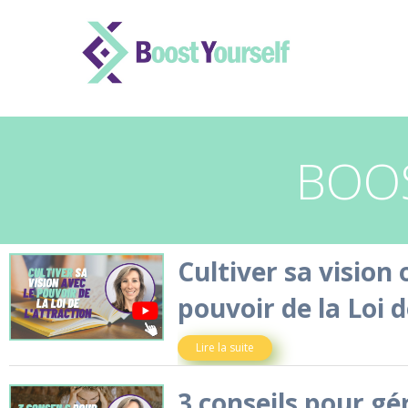
B
OOS
Cultiver sa vision
pouvoir de la Loi d
Lire la suite
3 conseils pour gé